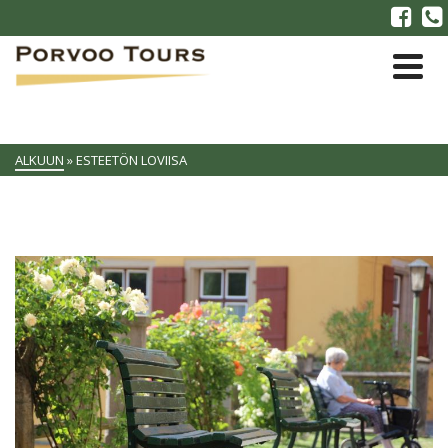
ALKUUN
»
ESTEETÖN LOVIISA