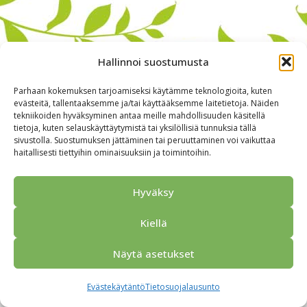
Hallinnoi suostumusta
Parhaan kokemuksen tarjoamiseksi käytämme teknologioita, kuten
evästeitä, tallentaaksemme ja/tai käyttääksemme laitetietoja. Näiden
tekniikoiden hyväksyminen antaa meille mahdollisuuden käsitellä
tietoja, kuten selauskäyttäytymistä tai yksilöllisiä tunnuksia tällä
sivustolla. Suostumuksen jättäminen tai peruuttaminen voi vaikuttaa
haitallisesti tiettyihin ominaisuuksiin ja toimintoihin.
Alkuun
Ryhmille
Kokous & Ohjelmat
Opastukset
Yhteistyökumppanit
Tarjouspyyntö
Anna palautetta
Hyväksy
Yhteystiedot
Tietosuojaseloste
© 2026 Porvoo Tours - matkanjärjestäjä / FPW
Kiellä
Näytä asetukset
Evästekäytäntö
Tietosuojalausunto