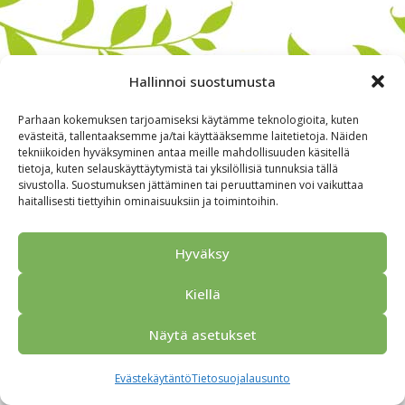
Hallinnoi suostumusta
Parhaan kokemuksen tarjoamiseksi käytämme teknologioita, kuten
evästeitä, tallentaaksemme ja/tai käyttääksemme laitetietoja. Näiden
tekniikoiden hyväksyminen antaa meille mahdollisuuden käsitellä
tietoja, kuten selauskäyttäytymistä tai yksilöllisiä tunnuksia tällä
sivustolla. Suostumuksen jättäminen tai peruuttaminen voi vaikuttaa
haitallisesti tiettyihin ominaisuuksiin ja toimintoihin.
Alkuun
Ryhmille
Kokous & Ohjelmat
Opastukset
Yhteistyökumppanit
Tarjouspyyntö
Anna palautetta
Hyväksy
Yhteystiedot
Tietosuojaseloste
© 2026 Porvoo Tours - matkanjärjestäjä / FPW
Kiellä
Näytä asetukset
Evästekäytäntö
Tietosuojalausunto