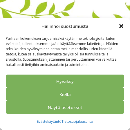
Hallinnoi suostumusta
Parhaan kokemuksen tarjoamiseksi käytämme teknologioita, kuten
evästeitä, tallentaaksemme ja/tai käyttääksemme laitetietoja. Näiden
tekniikoiden hyväksyminen antaa meille mahdollisuuden käsitellä
tietoja, kuten selauskäyttäytymistä tai yksilöllisiä tunnuksia tällä
sivustolla. Suostumuksen jättäminen tai peruuttaminen voi vaikuttaa
haitallisesti tiettyihin ominaisuuksiin ja toimintoihin.
Alkuun
Ryhmille
Kokous & Ohjelmat
Opastukset
Yhteistyökumppanit
Tarjouspyyntö
Anna palautetta
Hyväksy
Yhteystiedot
Tietosuojaseloste
© 2026 Porvoo Tours - matkanjärjestäjä / FPW
Kiellä
Näytä asetukset
Evästekäytäntö
Tietosuojalausunto