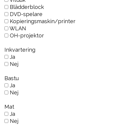
Blädderblock
DVD-spelare
Kopieringsmaskin/printer
WLAN
OH-projektor
Inkvartering
Ja
Nej
Bastu
Ja
Nej
Mat
Ja
Nej